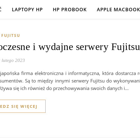
Ć
LAPTOPY HP
HP PROBOOK
APPLE MACBOO
 FUJITSU
czesne i wydajne serwery Fujitsu
 lutego 2023
 japońska firma elektroniczna i informatyczna, która dostarcza 
nsumentów. Są to między innymi serwery Fujitsu do wykonywan
 Używa się ich również do przechowywania swoich danych i…
EDZ SIĘ WIĘCEJ