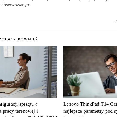
cia obserwowanym.
B
ZOBACZ RÓWNIEŻ
iguracji sprzętu a
Lenovo ThinkPad T14 Gen
 pracy terenowej i
najlepsze parametry pod