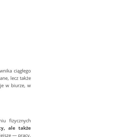
wnika ciągłego
ne, lecz także
je w biurze, w
iu fizycznych
y, ale także
iejsze — pracy,