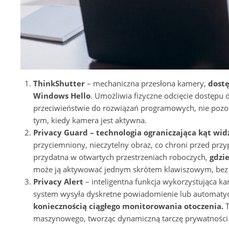
ThinkShutter
– mechaniczna przesłona kamery,
dostę
Windows Hello
. Umożliwia fizyczne odcięcie dostępu 
przeciwieństwie do rozwiązań programowych, nie poz
tym, kiedy kamera jest aktywna.
Privacy Guard – technologia ograniczająca kąt wid
przyciemniony, nieczytelny obraz, co chroni przed prz
przydatna w otwartych przestrzeniach roboczych,
gdzi
może ją aktywować jednym skrótem klawiszowym, bez k
Privacy Alert
– inteligentna funkcja wykorzystująca k
system wysyła dyskretne powiadomienie lub automatycz
koniecznością ciągłego monitorowania otoczenia.
T
maszynowego, tworząc dynamiczną tarczę prywatności