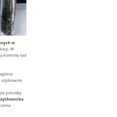
anych w
kacji. W
ą kontrolę nad
e
ególnie
, użytkownik
zie potrzeby
 użytkownika
czenia