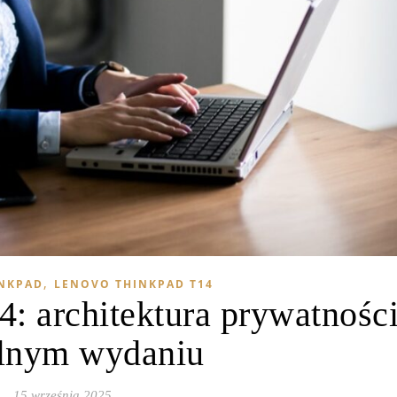
,
NKPAD
LENOVO THINKPAD T14
: architektura prywatnośc
lnym wydaniu
15 września 2025