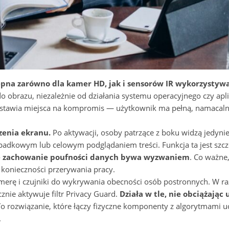
pna zarówno dla kamer HD, jak i sensorów IR wykorzystyw
do obrazu, niezależnie od działania systemu operacyjnego czy apli
ostawia miejsca na kompromis — użytkownik ma pełną, namacaln
zenia ekranu.
Po aktywacji, osoby patrzące z boku widzą jedyni
ypadkowym lub celowym podglądaniem treści. Funkcja ta jest szcz
e zachowanie poufności danych bywa wyzwaniem
. Co ważne
onieczności przerywania pracy.
amerę i czujniki do wykrywania obecności osób postronnych. W ra
nie aktywuje filtr Privacy Guard.
Działa w tle, nie obciążając
o rozwiązanie, które łączy fizyczne komponenty z algorytmami u
.