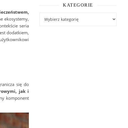
KATEGORIE
pieczeństwem,
Kategorie
ne ekosystemy,
ntekście seria
est dodatkiem,
j użytkownikowi
ranicza się do
rowymi, jak i
tywny komponent